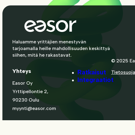
Haluamme yrittäjien menestyvän
tarjoamalla heille mahdollisuuden keskittyä
siihen, mitä he rakastavat.
© 2025 Ea
Yhteys
Ratkaisut
Tietosuoj
Integraatiot
Easor Oy
Yrttipellontie 2,
90230 Oulu
myynti@easor.com