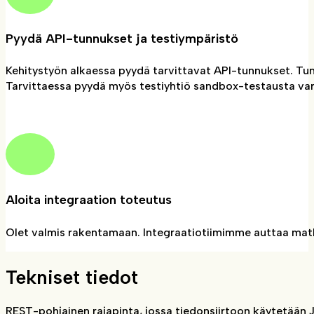
Pyydä API-tunnukset ja testiympäristö
Kehitystyön alkaessa pyydä tarvittavat API-tunnukset. Tun
Tarvittaessa pyydä myös testiyhtiö sandbox-testausta var
Aloita integraation toteutus
Olet valmis rakentamaan. Integraatiotiimimme auttaa matka
Tekniset tiedot
REST-pohjainen rajapinta, jossa tiedonsiirtoon käytetään 