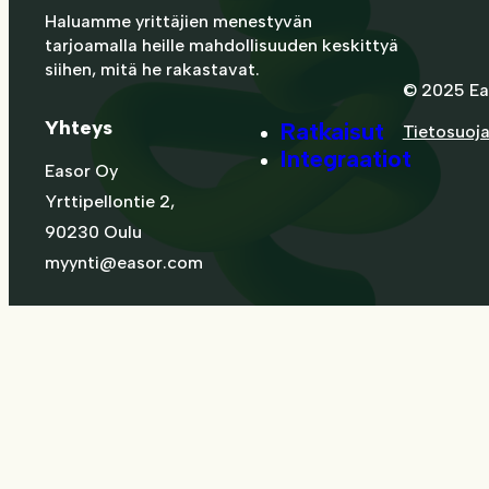
Haluamme yrittäjien menestyvän
tarjoamalla heille mahdollisuuden keskittyä
siihen, mitä he rakastavat.
© 2025 Ea
Yhteys
Ratkaisut
Tietosuoj
Integraatiot
Easor Oy
Yrttipellontie 2,
90230 Oulu
myynti@easor.com