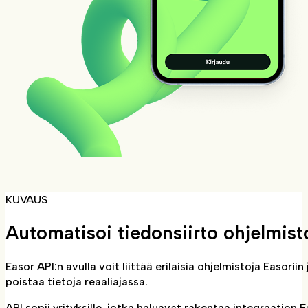
KUVAUS
Automatisoi tiedonsiirto ohjelmisto
Easor API:n avulla voit liittää erilaisia ohjelmistoja Easori
poistaa tietoja reaaliajassa.
API sopii yrityksille, jotka haluavat rakentaa integraation 