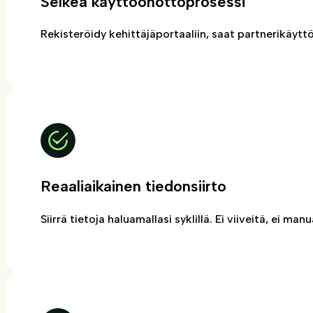
Selkeä käyttöönottoprosessi
Rekisteröidy kehittäjäportaaliin, saat partnerikäyt
Reaaliaikainen tiedonsiirto
Siirrä tietoja haluamallasi syklillä. Ei viiveitä, ei man