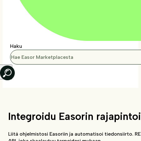
Haku
Integroidu Easorin rajapinto
Liitä ohjelmistosi Easoriin ja automatisoi tiedonsiirto. 
API, joka skaalautuu tarpeidesi mukaan.