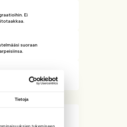
raatioihin. Ei
pitotaakkaa.
jestelmääsi suoraan
arpeisiinsa.
iikon kuluessa. Selkeä
tavat käynnistystä.
Tietoja
 ominaisuuksien tukemiseen