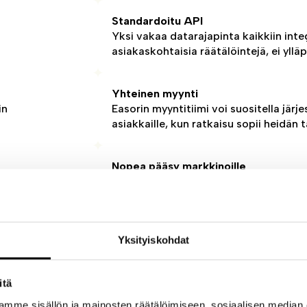
Standardoitu API
Yksi vakaa datarajapinta kaikkiin integ
asiakaskohtaisia räätälöintejä, ei yllä
Yhteinen myynti
in
Easorin myyntitiimi voi suositella jär
asiakkaille, kun ratkaisu sopii heidän t
Nopea pääsy markkinoille
yyttä
Listing Marketplacessa jo muutaman v
a.
prosessi ja valmiit materiaalit nopeut
Yksityiskohdat
itä
mme sisällön ja mainosten räätälöimiseen, sosiaalisen median