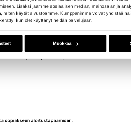
iseen. Lisäksi jaamme sosiaalisen median, mainosalan ja analy
, miten käytät sivustoamme. Kumppanimme voivat yhdistää näitä t
n kerätty, kun olet käyttänyt heidän palvelujaan.
ästeet
Muokkaa
imialastasi ja integraatiotarpeistasi.
ttä sopiakseen aloitustapaamisen.