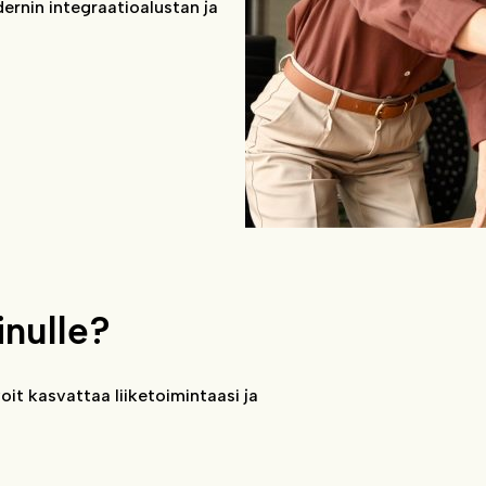
rnin integraatioalustan ja
inulle?
it kasvattaa liiketoimintaasi ja