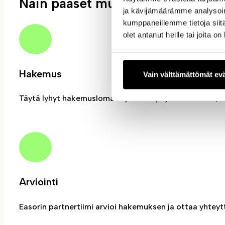
Näin pääset mukaan
ja kävijämäärämme analysoim
kumppaneillemme tietoja siitä
olet antanut heille tai joita o
Hakemus
Vain välttämättömät ev
Täytä lyhyt hakemuslomake ja kerro järjestelmästäsi, to
Arviointi
Easorin partnertiimi arvioi hakemuksen ja ottaa yhtey