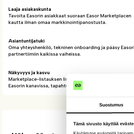
Laaja asiakaskunta
Tavoita Easorin asiakkaat suoraan Easor Marketplacen
kautta ilman omaa markkinointipanostusta.
Asiantuntijatuki
Oma yhteyshenkilö, tekninen onboarding ja pääsy Easor
partnertiimiin kaikissa vaiheissa.
Näkyvyys ja kasvu
Marketplace-listauksen lisäksi kumppanit saavat näkyv
Easorin kanavissa, tapahtumissa ja asiakasmateriaaleiss
Suostumus
Tämä sivusto käyttää eväste
Käytämme evästeitä tarjoama