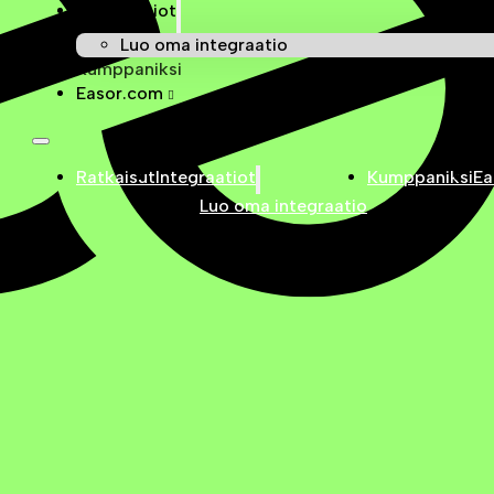
Integraatiot
Luo oma integraatio
Kumppaniksi
Easor.com
Ratkaisut
Integraatiot
Kumppaniksi
Ea
Luo oma integraatio