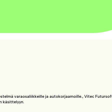
elmä varaosaliikkeille ja autokorjaamoille., Vitec Futursoft
n käsittelyyn.