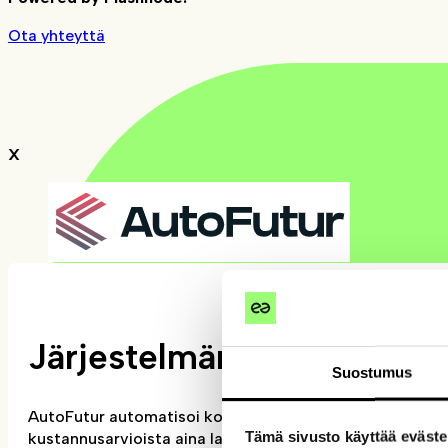
Ota yhteyttä
X
Järjestelmän kuvaus
Suostumus
AutoFutur automatisoi korjaamon ja varaosamyynnin pro
Tämä sivusto käyttää eväste
kustannusarvioista aina laskutukseen, raportointiin ja 