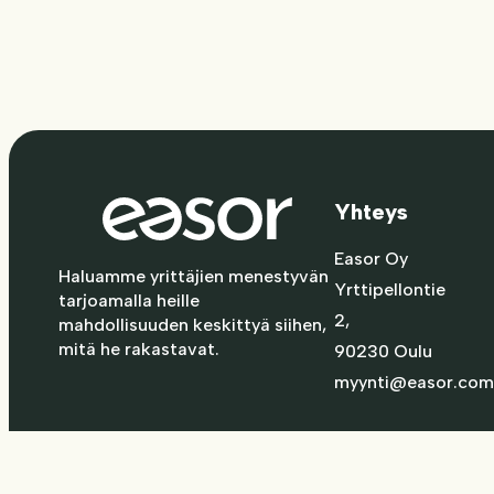
Yhteys
Easor Oy
Haluamme yrittäjien menestyvän
Yrttipellontie
tarjoamalla heille
2,
mahdollisuuden keskittyä siihen,
mitä he rakastavat.
90230 Oulu
myynti@easor.com