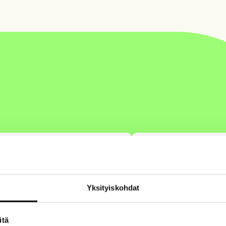
Autofutur
Yksityiskohdat
www.flashnode.com
sesseja: työn vastaanotosta ja
sales@flashnode.com
itä
varaston täydennykseen asti.