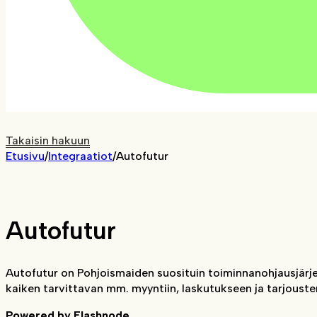
Takaisin hakuun
Etusivu
/
Integraatiot
/
Autofutur
Autofutur
Autofutur on Pohjoismaiden suosituin toiminnanohjausjärjest
kaiken tarvittavan mm. myyntiin, laskutukseen ja tarjouste
Powered by Flashnode.