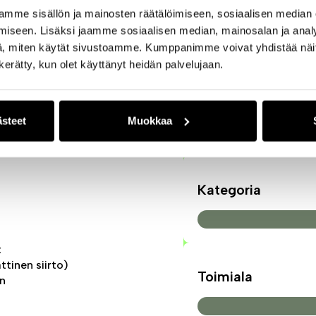
en tietokantoihin sekä tehokkaat
mme sisällön ja mainosten räätälöimiseen, sosiaalisen median
ntiin.
iseen. Lisäksi jaamme sosiaalisen median, mainosalan ja analy
, miten käytät sivustoamme. Kumppanimme voivat yhdistää näitä t
Integraatiot
irtää esimerkiksi myyntilaskut,
n kerätty, kun olet käyttänyt heidän palvelujaan.
tystiedot suoraan
Myyntilaskut
ästeet
Muokkaa
Kategoria
t
ttinen siirto)
Toimiala
in