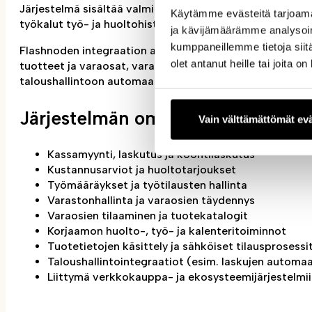
Järjestelmä sisältää valmiit yhteydet varaosatoimittaji
Käytämme evästeitä tarjoama
työkalut työ- ja huoltohistoriaan, asiakastietoihin ja myy
ja kävijämäärämme analysoim
kumppaneillemme tietoja siitä
Flashnoden integraation avulla AutoFuturista voidaan si
olet antanut heille tai joita o
tuotteet ja varaosat, varastosaldot, työtilaukset ja tili
taloushallintoon automaattisesti.
Järjestelmän ominaisuudet
Vain välttämättömät ev
Kassamyynti, laskutus ja koontilaskutus
Kustannusarviot ja huoltotarjoukset
Työmääräykset ja työtilausten hallinta
Varastonhallinta ja varaosien täydennys
Varaosien tilaaminen ja tuotekatalogit
Korjaamon huolto-, työ- ja kalenteritoiminnot
Tuotetietojen käsittely ja sähköiset tilausprosessi
Taloushallintointegraatiot (esim. laskujen automaa
Liittymä verkkokauppa- ja ekosysteemijärjestelmi