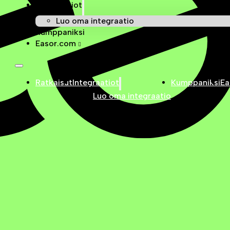
Integraatiot
Luo oma integraatio
Kumppaniksi
Easor.com
Ratkaisut
Integraatiot
Kumppaniksi
Ea
Luo oma integraatio