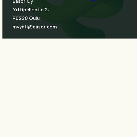
Easor Oy
Yrttipellontie 2,
90230 Oulu
myynti@easor.com