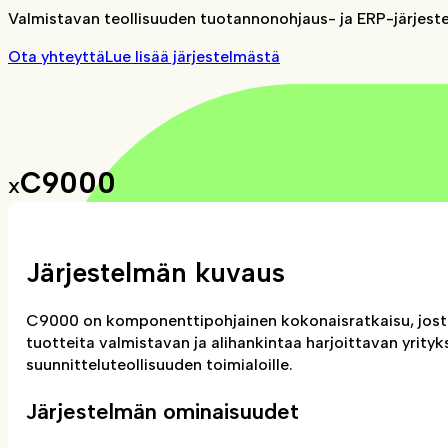
Valmistavan teollisuuden tuotannonohjaus- ja ERP-järjest
Ota yhteyttä
Lue lisää järjestelmästä
C9000
X
Järjestelmän kuvaus
C9000 on komponenttipohjainen kokonaisratkaisu, josta 
tuotteita valmistavan ja alihankintaa harjoittavan yrity
suunnitteluteollisuuden toimialoille.
Järjestelmän ominaisuudet