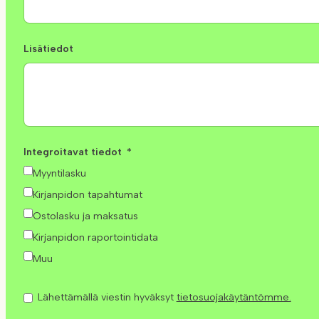
Lisätiedot
Integroitavat tiedot
Myyntilasku
Kirjanpidon tapahtumat
Ostolasku ja maksatus
Kirjanpidon raportointidata
Muu
Lähettämällä viestin hyväksyt
tietosuojakäytäntömme.