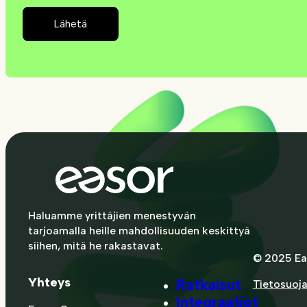
Lähetä
Haluamme yrittäjien menestyvän
tarjoamalla heille mahdollisuuden keskittyä
siihen, mitä he rakastavat.
© 2025 Ea
Yhteys
Ratkaisut
Tietosuoj
Integraatiot