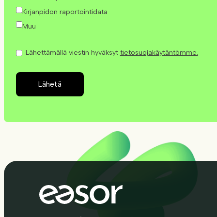
Kirjanpidon raportointidata
Muu
Lähettämällä viestin hyväksyt
tietosuojakäytäntömme.
Lähetä