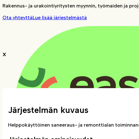
Rakennus- ja urakointiyritysten myynnin, työmaiden ja proj
Ota yhteyttä
Lue lisää järjestelmästä
X
Järjestelmän kuvaus
Helppokäyttöinen saneeraus- ja remonttialan toiminnan­­­oh