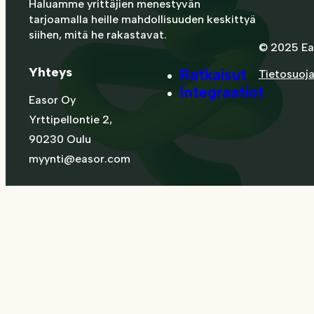
Haluamme yrittäjien menestyvän
tarjoamalla heille mahdollisuuden keskittyä
siihen, mitä he rakastavat.
© 2025 Ea
Yhteys
Ratkaisut
Tietosuoj
Integraatiot
Easor Oy
Yrttipellontie 2,
90230 Oulu
myynti@easor.com