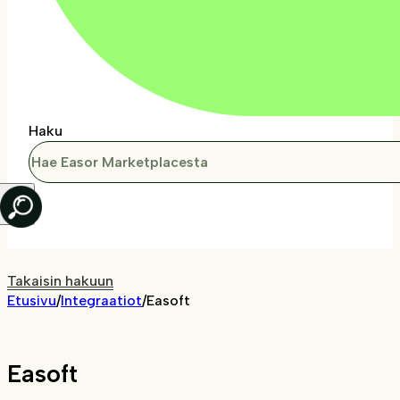
Haku
Takaisin hakuun
Etusivu
/
Integraatiot
/
Easoft
Easoft