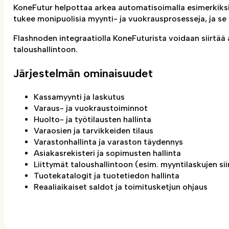
KoneFutur helpottaa arkea automatisoimalla esimerkiksi 
tukee monipuolisia myynti- ja vuokrausprosesseja, ja se s
Flashnoden integraatiolla KoneFuturista voidaan siirtää 
taloushallintoon.
Järjestelmän ominaisuudet
Kassamyynti ja laskutus
Varaus- ja vuokraustoiminnot
Huolto- ja työtilausten hallinta
Varaosien ja tarvikkeiden tilaus
Varastonhallinta ja varaston täydennys
Asiakasrekisteri ja sopimusten hallinta
Liittymät taloushallintoon (esim. myyntilaskujen sii
Tuotekatalogit ja tuotetiedon hallinta
Reaaliaikaiset saldot ja toimitusketjun ohjaus