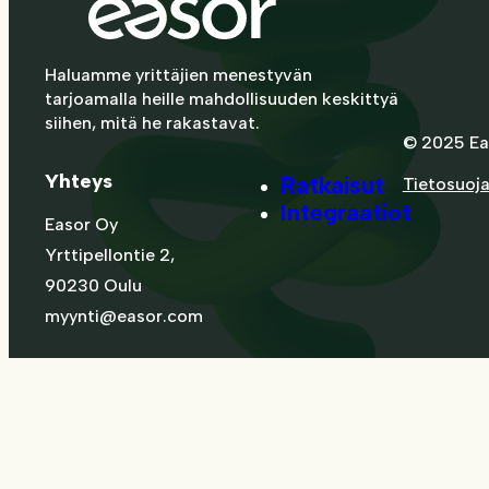
Haluamme yrittäjien menestyvän
tarjoamalla heille mahdollisuuden keskittyä
siihen, mitä he rakastavat.
© 2025 Ea
Yhteys
Ratkaisut
Tietosuoj
Integraatiot
Easor Oy
Yrttipellontie 2,
90230 Oulu
myynti@easor.com