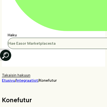
Haku
Takaisin hakuun
Etusivu
/
Integraatiot
/
Konefutur
Konefutur