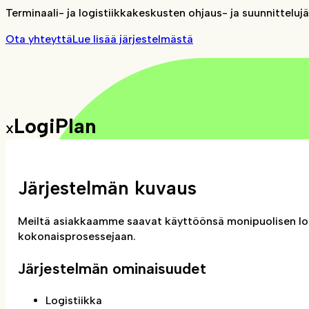
Terminaali- ja logistiikkakeskusten ohjaus- ja suunnitteluj
Ota yhteyttä
Lue lisää järjestelmästä
LogiPlan
X
Järjestelmän kuvaus
Meiltä asiakkaamme saavat käyttöönsä monipuolisen logi
kokonaisprosessejaan.
Järjestelmän ominaisuudet
Logistiikka