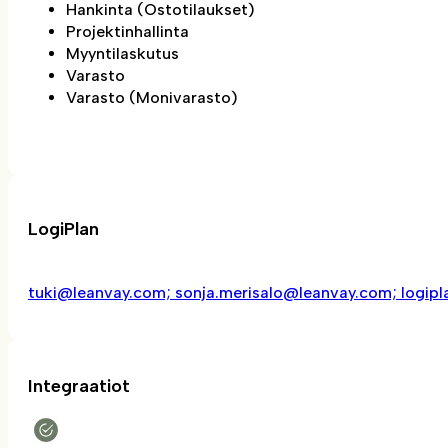
Hankinta (Ostotilaukset)
Projektinhallinta
Myyntilaskutus
Varasto
Varasto (Monivarasto)
LogiPlan
tuki@leanvay.com; sonja.merisalo@leanvay.com; logip
Integraatiot