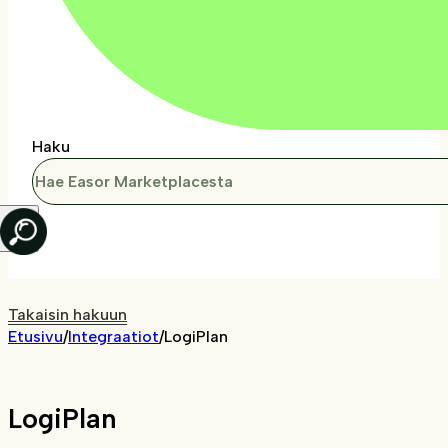
Haku
Takaisin hakuun
Etusivu
/
Integraatiot
/
LogiPlan
LogiPlan