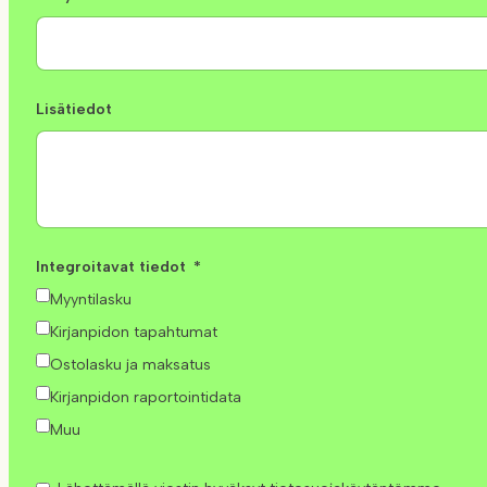
Lisätiedot
Integroitavat tiedot
Myyntilasku
Kirjanpidon tapahtumat
Ostolasku ja maksatus
Kirjanpidon raportointidata
Muu