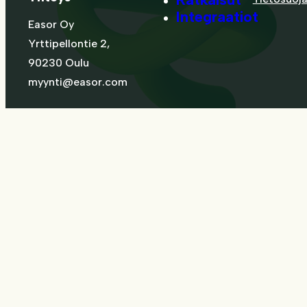
Integraatiot
Easor Oy
Yrttipellontie 2,
90230 Oulu
myynti@easor.com