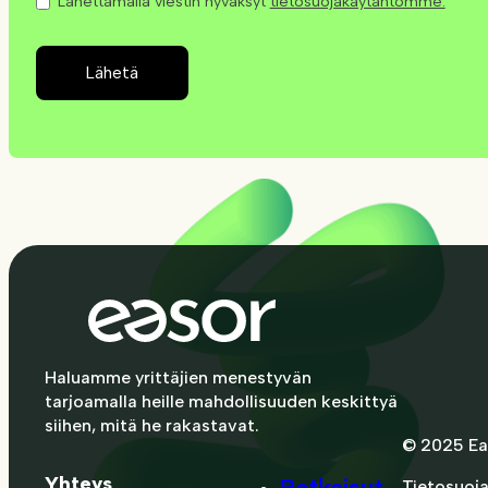
Lähettämällä viestin hyväksyt
tietosuojakäytäntömme.
Lähetä
Haluamme yrittäjien menestyvän
tarjoamalla heille mahdollisuuden keskittyä
siihen, mitä he rakastavat.
© 2025 Ea
Yhteys
Ratkaisut
Tietosuoj