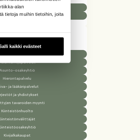
tiikka-alan
Raportointi ja BI
ietoja muihin tietoihin, joita
Toiminnanohjaus
Salli kaikki evästeet
Arvopaperikauppa
Asiantuntijapalvelut
Asunto-osakeyhtiö
Hierontapalvelu
iva- ja lääkäripalvelut
rjestöt ja yhdistykset
ttyjen tavaroiden myynti
Kiinteistönhuolto
Kiinteistönvälittäjät
Kiinteistöosakeyhtiö
Kivijalkakaupat