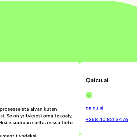
Qaicu.ai
qaicu.ai
a prosesseista aivan kuten
si. Se on yrityksesi oma tekoäly,
+358 40 821 3476
ksiin suoraan sieltä, missä tieto
kumentit yhdeksi