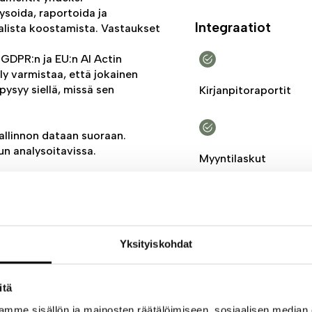
ysoida, raportoida ja
Integraatiot
aalista koostamista. Vastaukset
GDPR:n ja EU:n AI Actin
y varmistaa, että jokainen
 pysyy siellä, missä sen
Kirjanpitoraportit
allinnon dataan suoraan.
un analysoitavissa.
Myyntilaskut
kee siitä mahdollista kysyä,
Ostolaskut
kokonaisen tiimin.
Yksityiskohdat
et suodattimet. Kirjoita
ityksesi datasta.
itä
Kategoria
sualisoinnit automaattisesti,
mme sisällön ja mainosten räätälöimiseen, sosiaalisen median