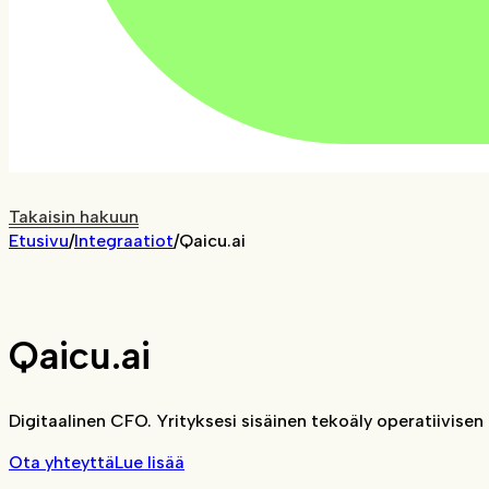
Takaisin hakuun
Etusivu
/
Integraatiot
/
Qaicu.ai
Qaicu.ai
Digitaalinen CFO. Yrityksesi sisäinen tekoäly operatiivise
Ota yhteyttä
Lue lisää