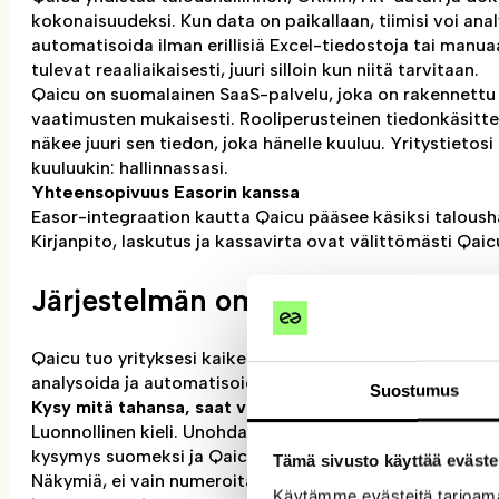
kokonaisuudeksi. Kun data on paikallaan, tiimisi voi anal
automatisoida ilman erillisiä Excel-tiedostoja tai manu
tulevat reaaliaikaisesti, juuri silloin kun niitä tarvitaan.
Qaicu on suomalainen SaaS-palvelu, joka on rakennettu 
vaatimusten mukaisesti. Rooliperusteinen tiedonkäsittel
näkee juuri sen tiedon, joka hänelle kuuluu. Yritystietosi
kuuluukin: hallinnassasi.
Yhteensopivuus Easorin kanssa
Easor-integraation kautta Qaicu pääsee käsiksi taloush
Kirjanpito, laskutus ja kassavirta ovat välittömästi Qaic
Järjestelmän ominaisuudet
Qaicu tuo yrityksesi kaiken tiedon yhteen paikkaan ja te
analysoida ja automatisoida tavalla, joka aiemmin vaati 
Suostumus
Kysy mitä tahansa, saat vastauksen heti
Luonnollinen kieli. Unohda raporttipohjat ja monimutkais
kysymys suomeksi ja Qaicu hakee vastauksen suoraan yr
Tämä sivusto käyttää eväste
Näkymiä, ei vain numeroita. Qaicu tuottaa dynaamiset vi
Käytämme evästeitä tarjoama