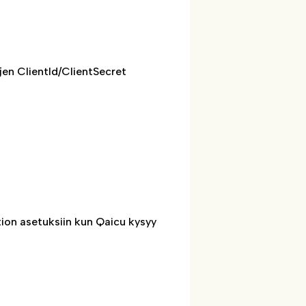
jen ClientId/ClientSecret
tion asetuksiin kun Qaicu kysyy