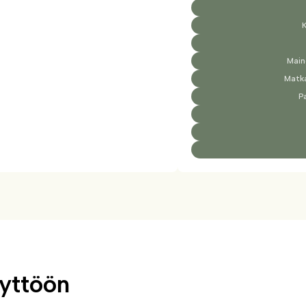
K
Main
Matka
P
äyttöön