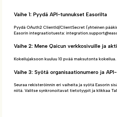
Vaihe 1: Pyydä API-tunnukset Easorilta
Pyydä OAuth2 ClientId/ClientSecret (yhteinen pääkirja
Easorin integraatiotuesta: integration.support@eas
Vaihe 2: Mene Qaicun verkkosivuille ja akti
Kokeilujaksoon kuuluu 10 pvää maksutonta kokeilua. 
Vaihe 3: Syötä organisaationumero ja API-
Seuraa rekisteröinnin eri vaiheita ja syötä Easorin 
niitä. Valitse synkronoitavat tietotyypit ja klikkaa T