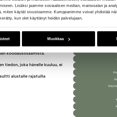
lä.
iseen. Lisäksi jaamme sosiaalisen median, mainosalan ja analy
, miten käytät sivustoamme. Kumppanimme voivat yhdistää näitä t
 myynnin kehitys luonnollisella
n kerätty, kun olet käyttänyt heidän palvelujaan.
t sinulle tärkeitä. Qaicu seuraa
Toimiala
ästeet
Muokkaa
at, analysoivat ja raportoivat
ilman koodausosaamista.
n tiedon, joka hänelle kuuluu, ei
Ho
ltti alustalle rajatuilla
Jä
Käyte