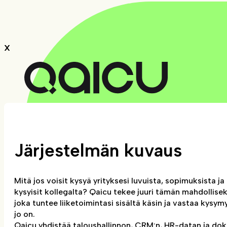
X
Järjestelmän kuvaus
Mitä jos voisit kysyä yrityksesi luvuista, sopimuksista j
kysyisit kollegalta? Qaicu tekee juuri tämän mahdollisek
joka tuntee liiketoimintasi sisältä käsin ja vastaa kysymy
jo on.
Qaicu yhdistää taloushallinnon, CRM:n, HR-datan ja do