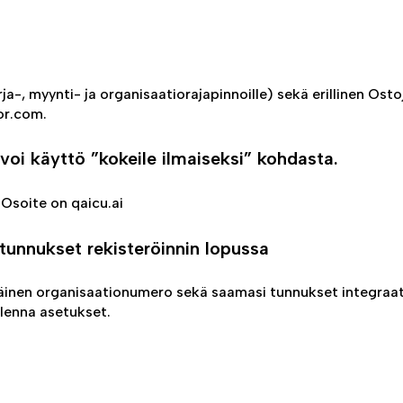
-, myynti- ja organisaatiorajapinnoille) sekä erillinen Osto
or.com.
voi käyttö ”kokeile ilmaiseksi” kohdasta.
Osoite on qaicu.ai
tunnukset rekisteröinnin lopussa
sisäinen organisaationumero sekä saamasi tunnukset integraa
allenna asetukset.