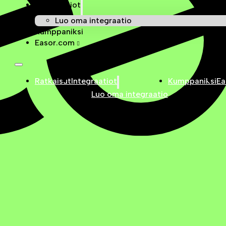
Integraatiot
Luo oma integraatio
Kumppaniksi
Easor.com
Ratkaisut
Integraatiot
Kumppaniksi
Ea
Luo oma integraatio