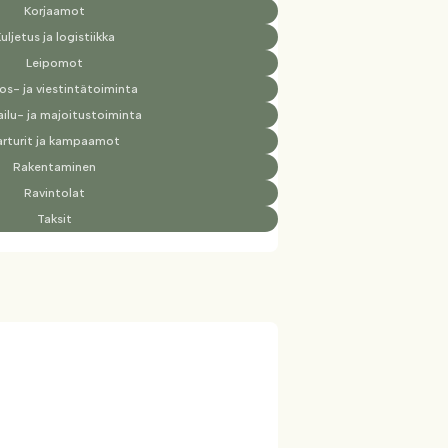
Korjaamot
uljetus ja logistiikka
Leipomot
os- ja viestintätoiminta
ilu- ja majoitustoiminta
arturit ja kampaamot
Rakentaminen
Ravintolat
Taksit