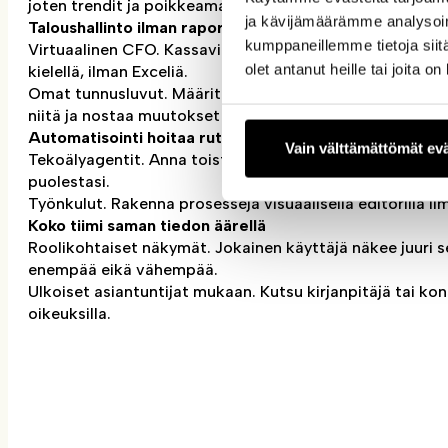
joten trendit ja poikkeamat erottuvat yhdellä silmäyksel
ja kävijämäärämme analysoim
Taloushallinto ilman raportointituskaa
kumppaneillemme tietoja siitä
Virtuaalinen CFO. Kassavirta, tulos, kustannusrakenne ja
olet antanut heille tai joita o
kielellä, ilman Exceliä.
Omat tunnusluvut. Määrittele juuri ne mittarit, jotka ova
niitä ja nostaa muutokset esiin automaattisesti.
Automatisointi hoitaa rutiinityon
Vain välttämättömät ev
Tekoälyagentit. Anna toistuva työ agenteille. Ne kokoav
puolestasi.
Työnkulut. Rakenna prosesseja visuaalisella editorilla 
Koko tiimi saman tiedon äärellä
Roolikohtaiset näkymät. Jokainen käyttäjä näkee juuri se
enempää eikä vähempää.
Ulkoiset asiantuntijat mukaan. Kutsu kirjanpitäjä tai konsu
oikeuksilla.