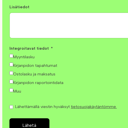
Lisätiedot
Integroitavat tiedot
Myyntilasku
Kirjanpidon tapahtumat
Ostolasku ja maksatus
Kirjanpidon raportointidata
Muu
Lähettämällä viestin hyväksyt
tietosuojakäytäntömme.
Lähetä