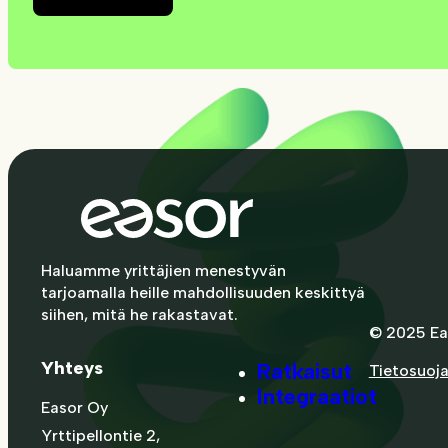
Haluamme yrittäjien menestyvän
tarjoamalla heille mahdollisuuden keskittyä
siihen, mitä he rakastavat.
© 2025 Ea
Yhteys
Ratkaisut
Tietosuoj
Integraatiot
Easor Oy
Yrttipellontie 2,