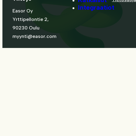
Integraatiot
Easor Oy
Yrttipellontie 2,
90230 Oulu
myynti@easor.com