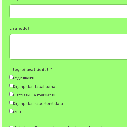
Lisätiedot
Integroitavat tiedot
Myyntilasku
Kirjanpidon tapahtumat
Ostolasku ja maksatus
Kirjanpidon raportointidata
Muu