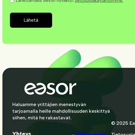
Lähettämällä viestin hyväksyt
tietosuojakäytäntömme.
Lähetä
Haluamme yrittäjien menestyvän
tarjoamalla heille mahdollisuuden keskittyä
siihen, mitä he rakastavat.
© 2025 Ea
Yhteys
Ratkaisut
Tietosuoj