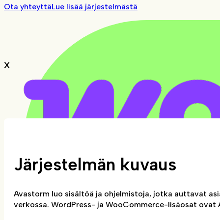
Ota yhteyttä
Lue lisää järjestelmästä
X
Järjestelmän kuvaus
Avastorm luo sisältöä ja ohjelmistoja, jotka auttavat
verkossa. WordPress- ja WooCommerce-lisäosat ovat A