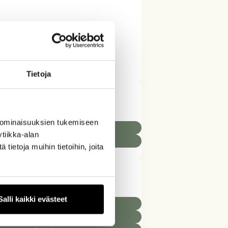
Tietoja
 ominaisuuksien tukemiseen
Toiminnanohjaus
tiikka-alan
Verkkokaupat
ietoja muihin tietoihin, joita
Salli kaikki evästeet
Arvopaperikauppa
Asiantuntijapalvelut