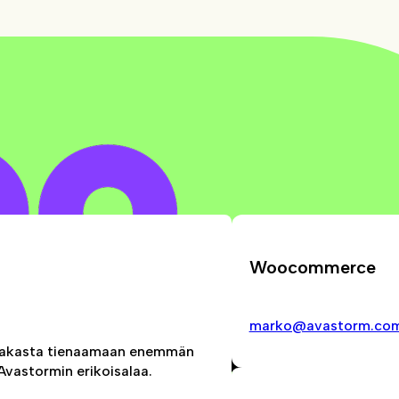
Woocommerce
marko@avastorm.co
 asiakasta tienaamaan enemmän
vastormin erikoisalaa.