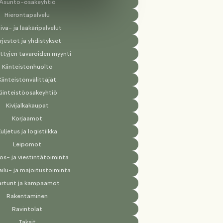
Asunto-osakeyhtiö
Hierontapalvelu
iva- ja lääkäripalvelut
rjestöt ja yhdistykset
ttyjen tavaroiden myynti
Kiinteistönhuolto
Kiinteistönvälittäjät
Kiinteistöosakeyhtiö
Kivijalkakaupat
Korjaamot
uljetus ja logistiikka
Leipomot
os- ja viestintätoiminta
ilu- ja majoitustoiminta
arturit ja kampaamot
Rakentaminen
Ravintolat
Taksit