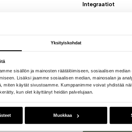
Integraatiot
Myyntilaskut
Yksityiskohdat
Kategoria
itä
mme sisällön ja mainosten räätälöimiseen, sosiaalisen median
iseen. Lisäksi jaamme sosiaalisen median, mainosalan ja analy
, miten käytät sivustoamme. Kumppanimme voivat yhdistää näitä t
n kerätty, kun olet käyttänyt heidän palvelujaan.
Toimiala
ästeet
Muokkaa