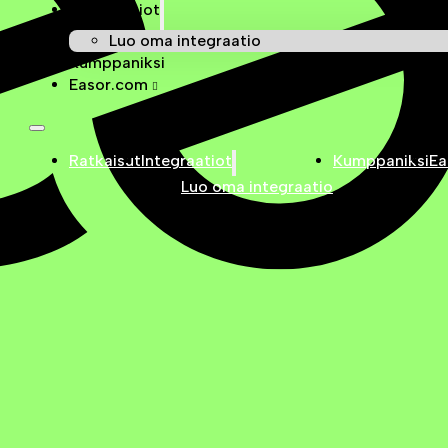
Integraatiot
Luo oma integraatio
Kumppaniksi
Easor.com
Ratkaisut
Integraatiot
Kumppaniksi
Ea
Luo oma integraatio