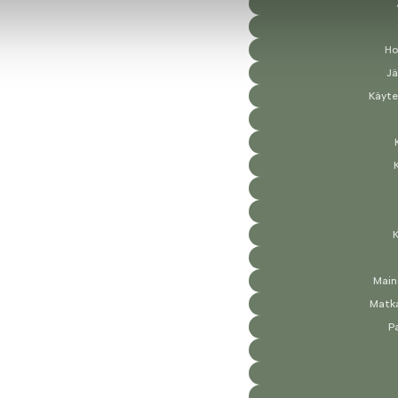
Ho
Jä
Käyte
K
Main
Matka
P