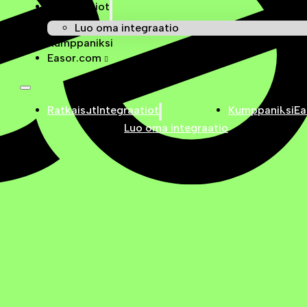
Integraatiot
Luo oma integraatio
Kumppaniksi
Easor.com
Ratkaisut
Integraatiot
Kumppaniksi
Ea
Luo oma integraatio