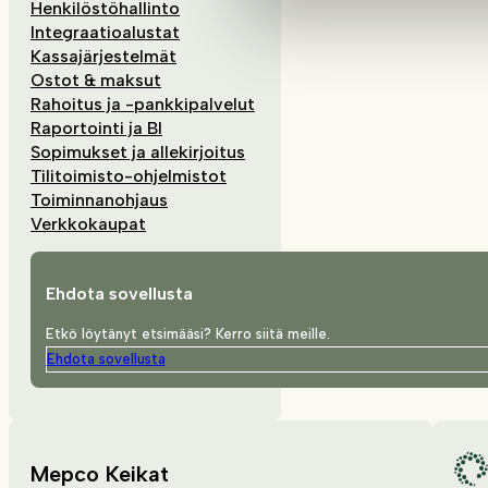
Henkilöstöhallinto
Integraatioalustat
Kassajärjestelmät
Ostot & maksut
Rahoitus ja -pankkipalvelut
Raportointi ja BI
Sopimukset ja allekirjoitus
Tilitoimisto-ohjelmistot
Toiminnanohjaus
Verkkokaupat
Ehdota sovellusta
Etkö löytänyt etsimääsi? Kerro siitä meille.
Ehdota sovellusta
Mepco Keikat