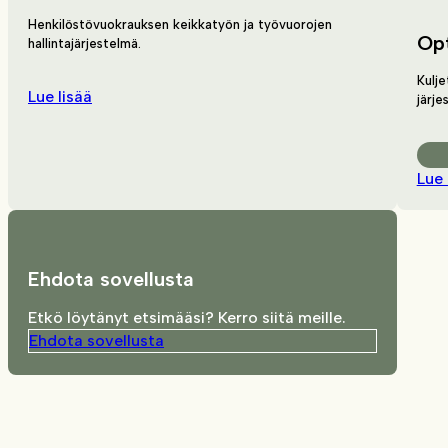
Henkilöstövuokrauksen keikkatyön ja työvuorojen
Op
hallintajärjestelmä.
Kulje
Lue lisää
järje
Lue 
Ehdota sovellusta
Etkö löytänyt etsimääsi? Kerro siitä meille.
Ehdota sovellusta