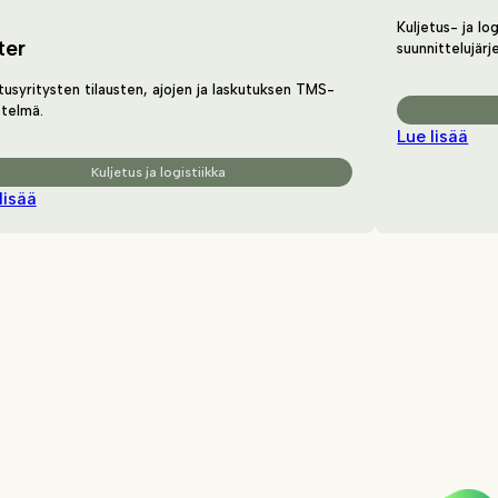
Kuljetus- ja lo
ter
suunnittelujärj
tusyritysten tilausten, ajojen ja laskutuksen TMS-
stelmä.
Lue lisää
Kuljetus ja logistiikka
lisää