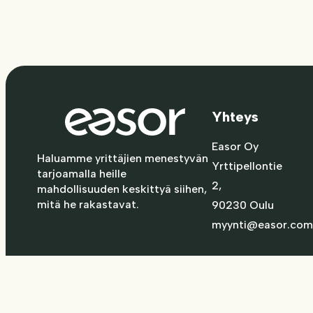
Yhteys
Easor Oy
Haluamme yrittäjien menestyvän
Yrttipellontie
tarjoamalla heille
2,
mahdollisuuden keskittyä siihen,
mitä he rakastavat.
90230 Oulu
myynti@easor.com