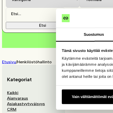
Etsi
Suostumus
Tämä sivusto käyttää eväste
Käytämme evästeitä tarjoama
Etusivu
/
Henkilöstöhallinto
ja kävijämäärämme analysoim
kumppaneillemme tietoja siitä
olet antanut heille tai joita o
Kategoriat
Kaikki
Vain välttämättömät ev
Ajanvaraus
Asiakastyytyväisyys
CRM