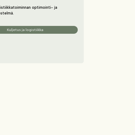
gistiikkatoiminnan optimointi- ja
estelmä.
Kuljetus ja logistiikka